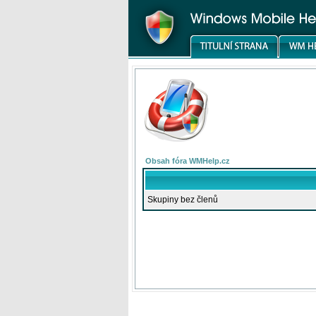
Obsah fóra WMHelp.cz
Skupiny bez členů