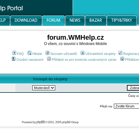
forum.WMHelp.cz
O všem, co souvisí s Windows Mobile
FAQ
Hledat
Seznam uživatelů
Uživatelské skupiny
Registrac
Osobní nastavení
Přihlásit se pro kontrolu soukromých zpráv
Přihlášen
Vstoupit do skupiny
Časy u
Přejít na:
phpBB
Powered by
© 2001, 2005 phpBB Group