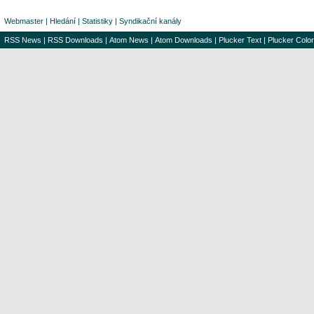
Webmaster
|
Hledání
|
Statistiky
|
Syndikační kanály
RSS News
|
RSS Downloads
|
Atom News
|
Atom Downloads
|
Plucker Text
|
Plucker Color