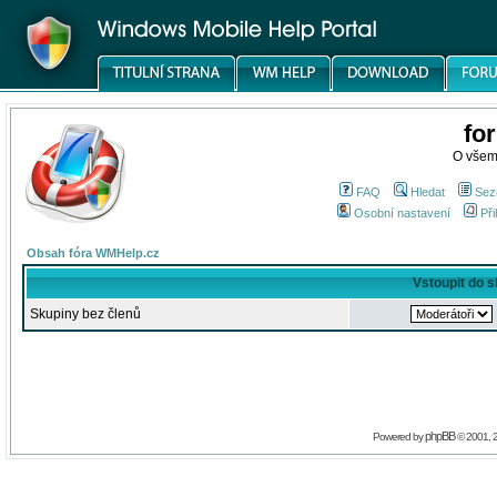
fo
O všem
FAQ
Hledat
Sez
Osobní nastavení
Při
Obsah fóra WMHelp.cz
Vstoupit do 
Skupiny bez členů
phpBB
Powered by
© 2001, 