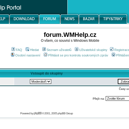
forum.WMHelp.cz
O všem, co souvisí s Windows Mobile
FAQ
Hledat
Seznam uživatelů
Uživatelské skupiny
Registrac
Osobní nastavení
Přihlásit se pro kontrolu soukromých zpráv
Přihlášen
Vstoupit do skupiny
Časy u
Přejít na:
phpBB
Powered by
© 2001, 2005 phpBB Group