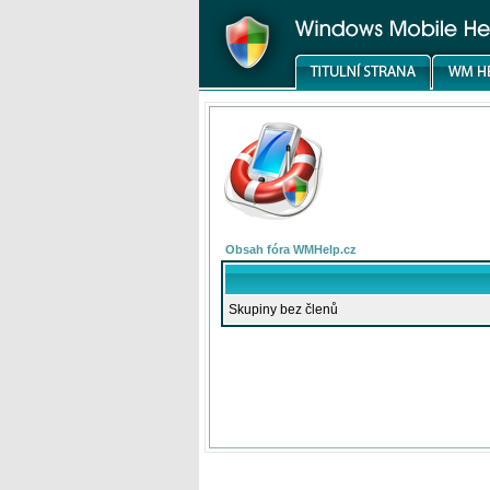
Obsah fóra WMHelp.cz
Skupiny bez členů