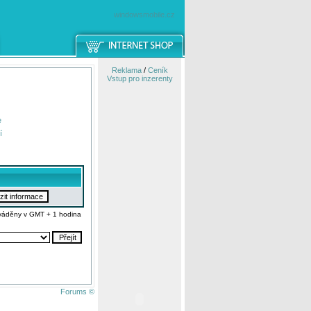
windowsmobile.cz
Reklama
/
Ceník
Vstup pro inzerenty
e
í
váděny v GMT + 1 hodina
Forums ©