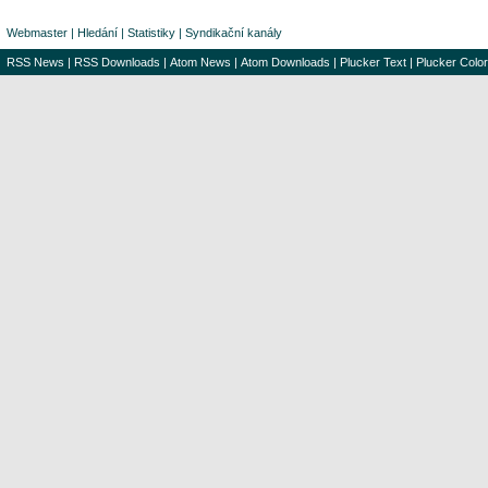
Webmaster
|
Hledání
|
Statistiky
|
Syndikační kanály
RSS News
|
RSS Downloads
|
Atom News
|
Atom Downloads
|
Plucker Text
|
Plucker Color