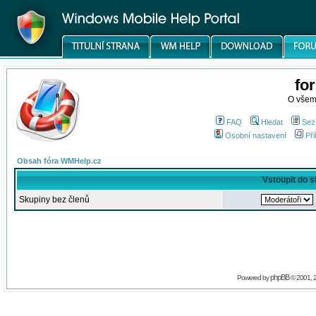
fo
O všem
FAQ
Hledat
Sez
Osobní nastavení
Při
Obsah fóra WMHelp.cz
Vstoupit do 
Skupiny bez členů
phpBB
Powered by
© 2001, 