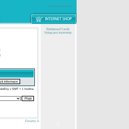
windowsmobile.cz
Reklama
/
Ceník
Vstup pro inzerenty
e
í
váděny v GMT + 1 hodina
Forums ©