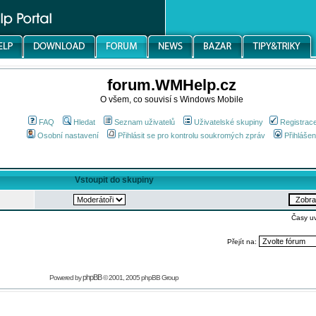
forum.WMHelp.cz
O všem, co souvisí s Windows Mobile
FAQ
Hledat
Seznam uživatelů
Uživatelské skupiny
Registrac
Osobní nastavení
Přihlásit se pro kontrolu soukromých zpráv
Přihlášen
Vstoupit do skupiny
Časy u
Přejít na:
phpBB
Powered by
© 2001, 2005 phpBB Group