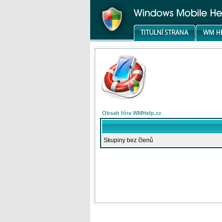
Obsah fóra WMHelp.cz
Skupiny bez členů