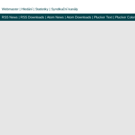
Webmaster
|
Hledání
|
Statistiky
|
Syndikační kanály
RSS News
|
RSS Downloads
|
Atom News
|
Atom Downloads
|
Plucker Text
|
Plucker Color