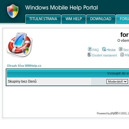
fo
O všem
FAQ
Hledat
Sez
Osobní nastavení
Při
Obsah fóra WMHelp.cz
Vstoupit do 
Skupiny bez členů
phpBB
Powered by
© 2001, 