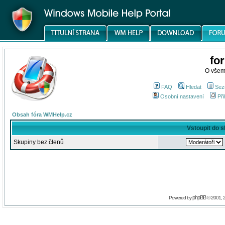
fo
O všem
FAQ
Hledat
Sez
Osobní nastavení
Při
Obsah fóra WMHelp.cz
Vstoupit do 
Skupiny bez členů
phpBB
Powered by
© 2001, 