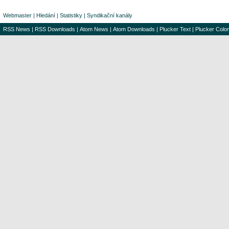
Webmaster
|
Hledání
|
Statistiky
|
Syndikační kanály
RSS News
|
RSS Downloads
|
Atom News
|
Atom Downloads
|
Plucker Text
|
Plucker Color