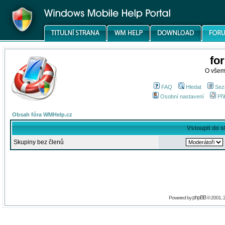
fo
O všem
FAQ
Hledat
Sez
Osobní nastavení
Při
Obsah fóra WMHelp.cz
Vstoupit do 
Skupiny bez členů
phpBB
Powered by
© 2001, 