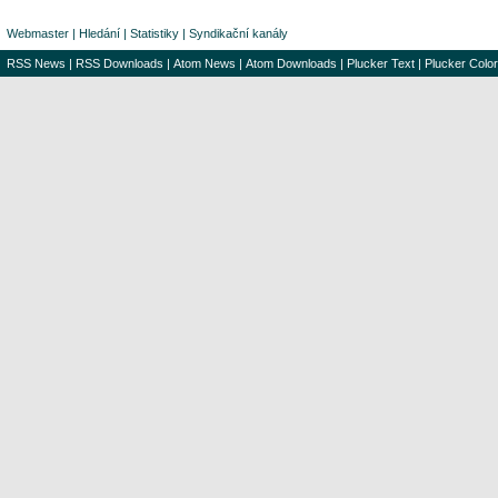
Webmaster
|
Hledání
|
Statistiky
|
Syndikační kanály
RSS News
|
RSS Downloads
|
Atom News
|
Atom Downloads
|
Plucker Text
|
Plucker Color