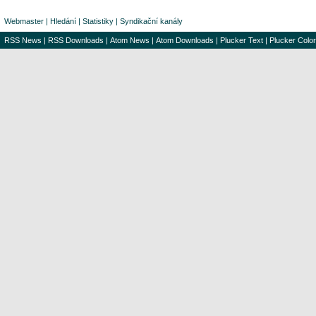
Webmaster
|
Hledání
|
Statistiky
|
Syndikační kanály
RSS News
|
RSS Downloads
|
Atom News
|
Atom Downloads
|
Plucker Text
|
Plucker Color