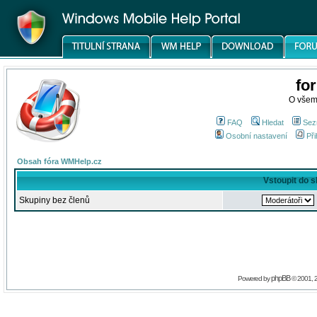
fo
O všem
FAQ
Hledat
Sez
Osobní nastavení
Při
Obsah fóra WMHelp.cz
Vstoupit do 
Skupiny bez členů
phpBB
Powered by
© 2001, 