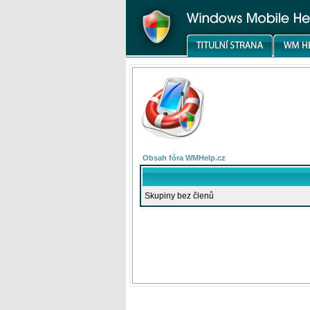
Obsah fóra WMHelp.cz
Skupiny bez členů