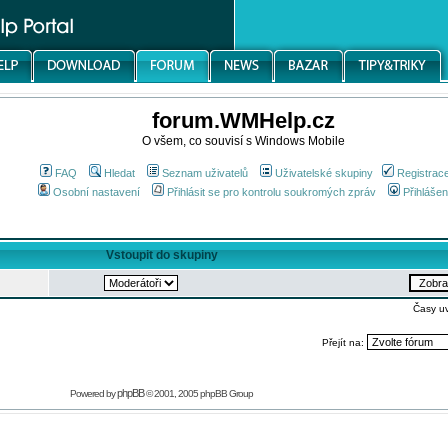
forum.WMHelp.cz
O všem, co souvisí s Windows Mobile
FAQ
Hledat
Seznam uživatelů
Uživatelské skupiny
Registrac
Osobní nastavení
Přihlásit se pro kontrolu soukromých zpráv
Přihlášen
Vstoupit do skupiny
Časy u
Přejít na:
phpBB
Powered by
© 2001, 2005 phpBB Group