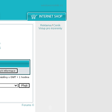
windowsmobile.cz
Reklama
/
Ceník
Vstup pro inzerenty
e
í
váděny v GMT + 1 hodina
Forums ©