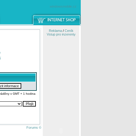
windowsmobile.cz
Reklama
/
Ceník
Vstup pro inzerenty
e
í
váděny v GMT + 1 hodina
Forums ©