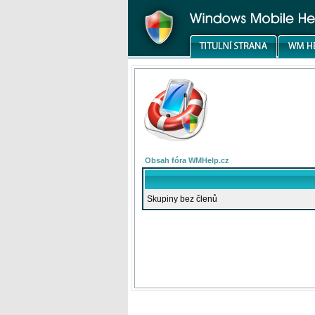
Obsah fóra WMHelp.cz
Skupiny bez členů