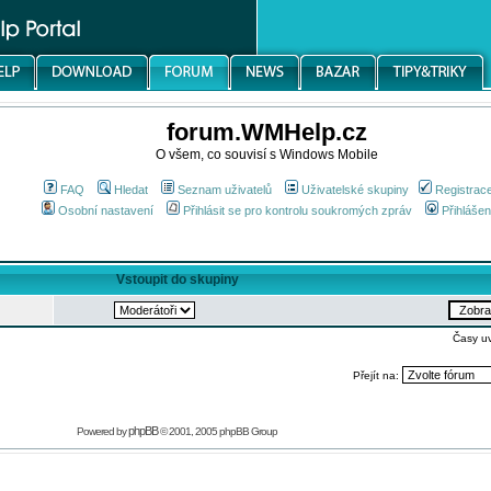
forum.WMHelp.cz
O všem, co souvisí s Windows Mobile
FAQ
Hledat
Seznam uživatelů
Uživatelské skupiny
Registrac
Osobní nastavení
Přihlásit se pro kontrolu soukromých zpráv
Přihlášen
Vstoupit do skupiny
Časy u
Přejít na:
phpBB
Powered by
© 2001, 2005 phpBB Group