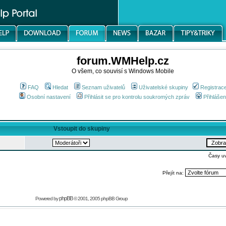
forum.WMHelp.cz
O všem, co souvisí s Windows Mobile
FAQ
Hledat
Seznam uživatelů
Uživatelské skupiny
Registrac
Osobní nastavení
Přihlásit se pro kontrolu soukromých zpráv
Přihlášen
Vstoupit do skupiny
Časy u
Přejít na:
phpBB
Powered by
© 2001, 2005 phpBB Group