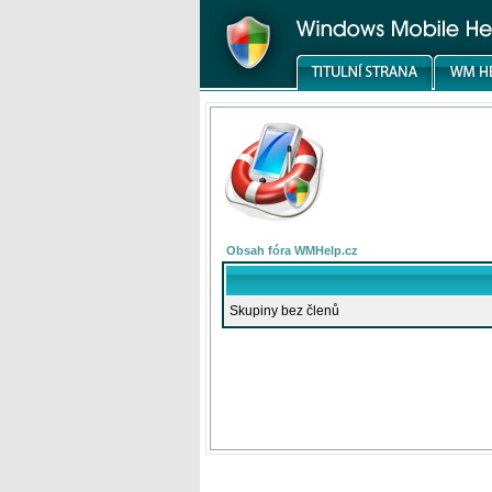
Obsah fóra WMHelp.cz
Skupiny bez členů