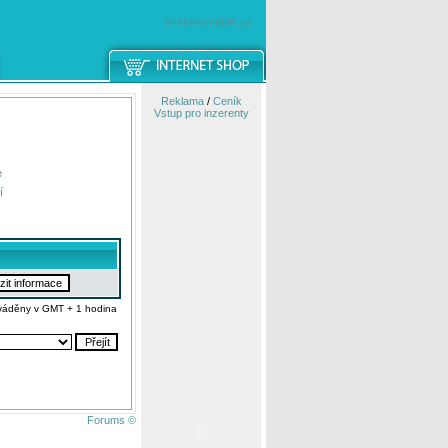
windowsmobile.cz
Reklama
/
Ceník
Vstup pro inzerenty
e
í
váděny v GMT + 1 hodina
Forums ©