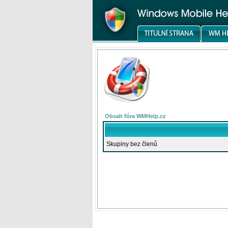
Obsah fóra WMHelp.cz
Skupiny bez členů