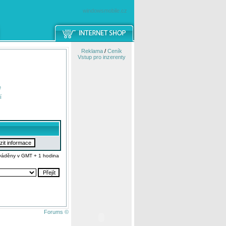
windowsmobile.cz
Reklama
/
Ceník
Vstup pro inzerenty
e
í
váděny v GMT + 1 hodina
Forums ©