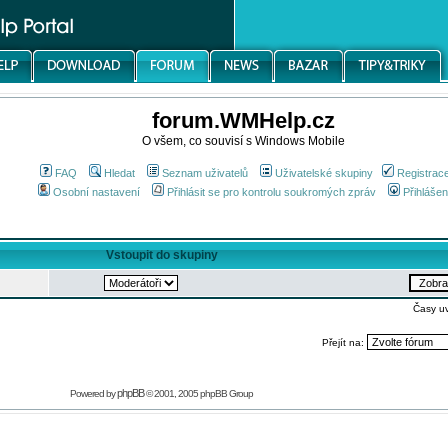
forum.WMHelp.cz
O všem, co souvisí s Windows Mobile
FAQ
Hledat
Seznam uživatelů
Uživatelské skupiny
Registrac
Osobní nastavení
Přihlásit se pro kontrolu soukromých zpráv
Přihlášen
Vstoupit do skupiny
Časy u
Přejít na:
phpBB
Powered by
© 2001, 2005 phpBB Group