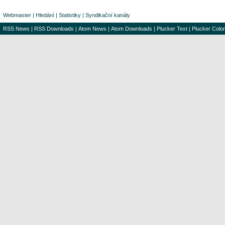
Webmaster
|
Hledání
|
Statistiky
|
Syndikační kanály
RSS News
|
RSS Downloads
|
Atom News
|
Atom Downloads
|
Plucker Text
|
Plucker Color