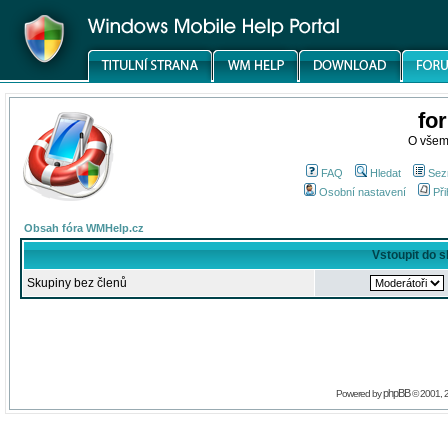
fo
O všem
FAQ
Hledat
Sez
Osobní nastavení
Při
Obsah fóra WMHelp.cz
Vstoupit do 
Skupiny bez členů
phpBB
Powered by
© 2001, 