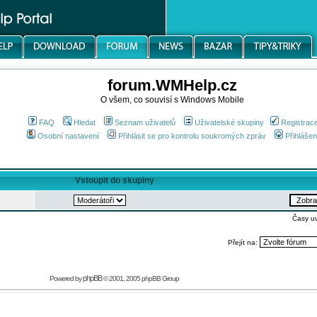
forum.WMHelp.cz
O všem, co souvisí s Windows Mobile
FAQ
Hledat
Seznam uživatelů
Uživatelské skupiny
Registrac
Osobní nastavení
Přihlásit se pro kontrolu soukromých zpráv
Přihlášen
Vstoupit do skupiny
Časy u
Přejít na:
phpBB
Powered by
© 2001, 2005 phpBB Group