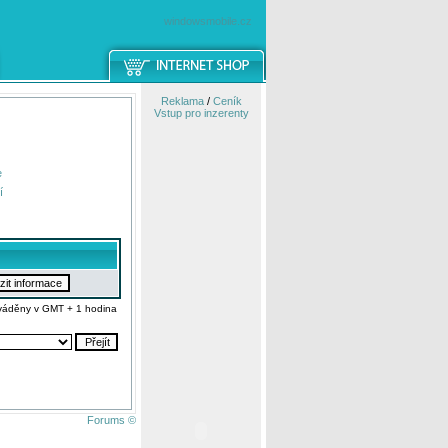
windowsmobile.cz
Reklama
/
Ceník
Vstup pro inzerenty
e
í
váděny v GMT + 1 hodina
Forums ©