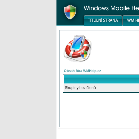
Obsah fóra WMHelp.cz
Skupiny bez členů