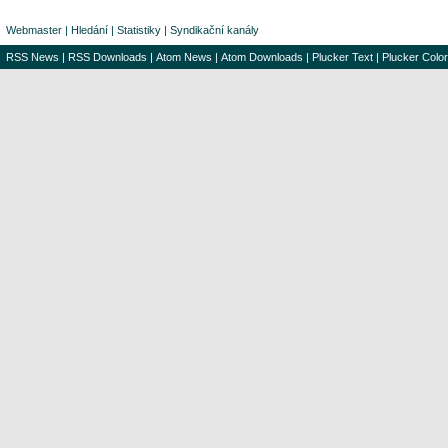
Webmaster
|
Hledání
|
Statistiky
|
Syndikační kanály
RSS News
|
RSS Downloads
|
Atom News
|
Atom Downloads
|
Plucker Text
|
Plucker Color