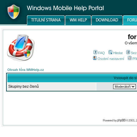
fo
O všem
FAQ
Hledat
Sez
Osobní nastavení
Při
Obsah fóra WMHelp.cz
Vstoupit do 
Skupiny bez členů
phpBB
Powered by
© 2001, 