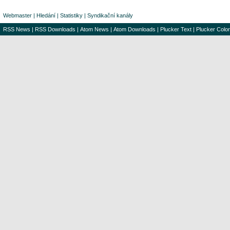
Webmaster
|
Hledání
|
Statistiky
|
Syndikační kanály
RSS News
|
RSS Downloads
|
Atom News
|
Atom Downloads
|
Plucker Text
|
Plucker Color