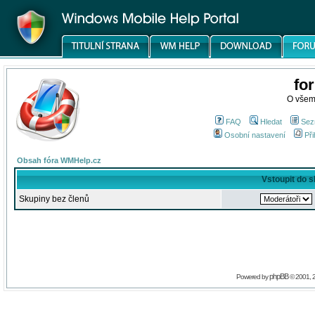
fo
O všem
FAQ
Hledat
Sez
Osobní nastavení
Při
Obsah fóra WMHelp.cz
Vstoupit do 
Skupiny bez členů
phpBB
Powered by
© 2001, 