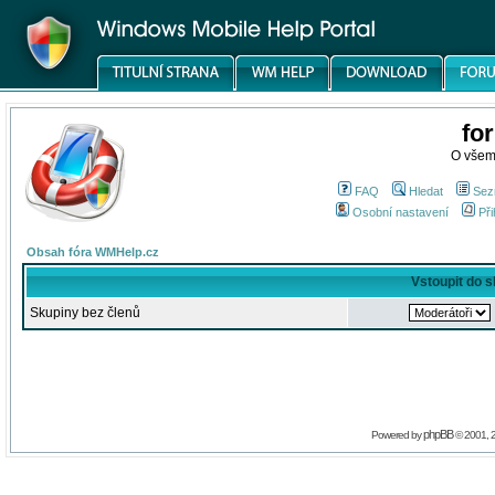
fo
O všem
FAQ
Hledat
Sez
Osobní nastavení
Při
Obsah fóra WMHelp.cz
Vstoupit do 
Skupiny bez členů
phpBB
Powered by
© 2001, 