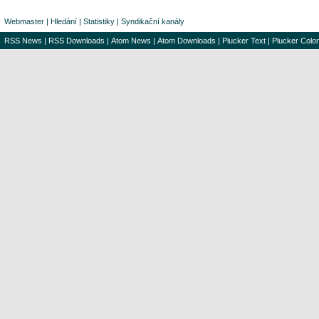
Webmaster
|
Hledání
|
Statistiky
|
Syndikační kanály
RSS News
|
RSS Downloads
|
Atom News
|
Atom Downloads
|
Plucker Text
|
Plucker Color