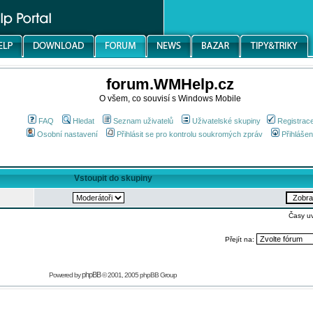
forum.WMHelp.cz
O všem, co souvisí s Windows Mobile
FAQ
Hledat
Seznam uživatelů
Uživatelské skupiny
Registrac
Osobní nastavení
Přihlásit se pro kontrolu soukromých zpráv
Přihlášen
Vstoupit do skupiny
Časy u
Přejít na:
phpBB
Powered by
© 2001, 2005 phpBB Group