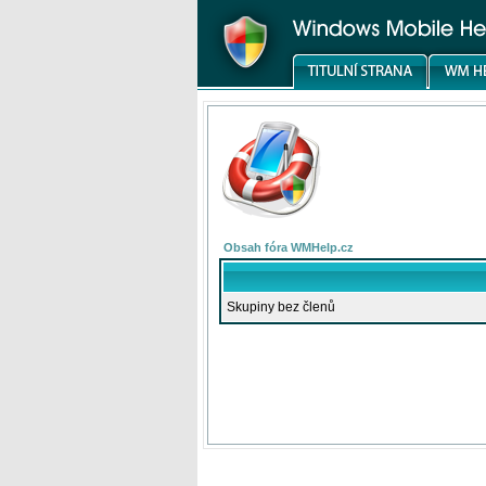
Obsah fóra WMHelp.cz
Skupiny bez členů