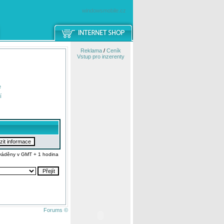
windowsmobile.cz
Reklama
/
Ceník
Vstup pro inzerenty
e
í
váděny v GMT + 1 hodina
Forums ©