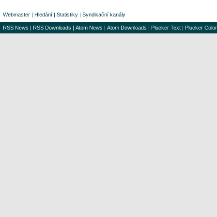
Webmaster
|
Hledání
|
Statistiky
|
Syndikační kanály
RSS News
|
RSS Downloads
|
Atom News
|
Atom Downloads
|
Plucker Text
|
Plucker Color