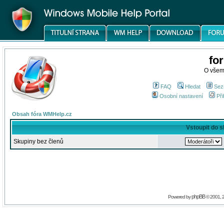
fo
O všem
FAQ
Hledat
Sez
Osobní nastavení
Při
Obsah fóra WMHelp.cz
Vstoupit do 
Skupiny bez členů
phpBB
Powered by
© 2001, 