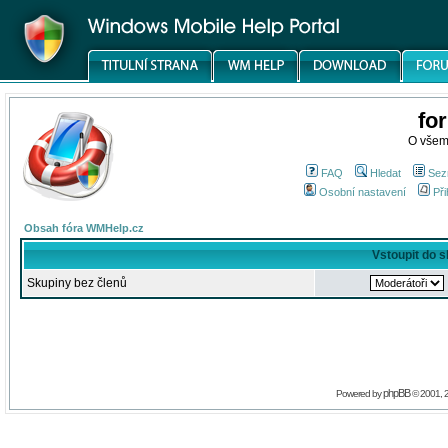
fo
O všem
FAQ
Hledat
Sez
Osobní nastavení
Při
Obsah fóra WMHelp.cz
Vstoupit do 
Skupiny bez členů
phpBB
Powered by
© 2001, 