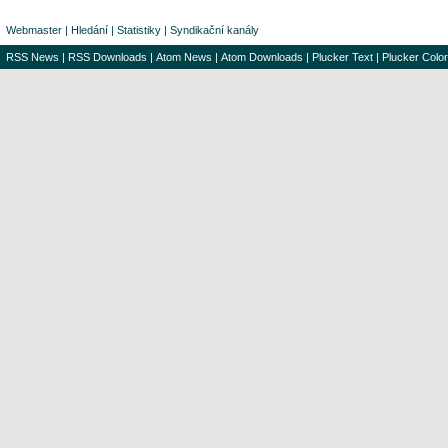
Webmaster
|
Hledání
|
Statistiky
|
Syndikační kanály
RSS News
|
RSS Downloads
|
Atom News
|
Atom Downloads
|
Plucker Text
|
Plucker Color