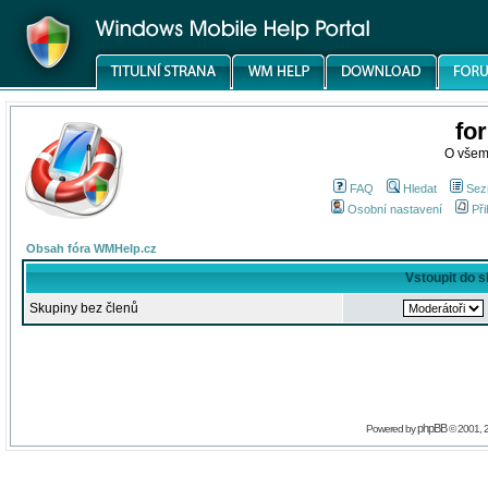
fo
O všem
FAQ
Hledat
Sez
Osobní nastavení
Při
Obsah fóra WMHelp.cz
Vstoupit do 
Skupiny bez členů
phpBB
Powered by
© 2001, 