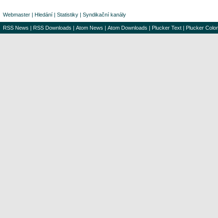
Webmaster
|
Hledání
|
Statistiky
|
Syndikační kanály
RSS News
|
RSS Downloads
|
Atom News
|
Atom Downloads
|
Plucker Text
|
Plucker Color