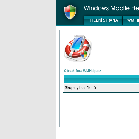
Obsah fóra WMHelp.cz
Skupiny bez členů