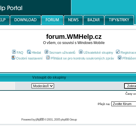
forum.WMHelp.cz
O všem, co souvisí s Windows Mobile
FAQ
Hledat
Seznam uživatelů
Uživatelské skupiny
Registrac
Osobní nastavení
Přihlásit se pro kontrolu soukromých zpráv
Přihlášen
Vstoupit do skupiny
Časy u
Přejít na:
phpBB
Powered by
© 2001, 2005 phpBB Group