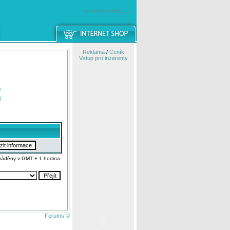
windowsmobile.cz
Reklama
/
Ceník
Vstup pro inzerenty
e
í
váděny v GMT + 1 hodina
Forums ©