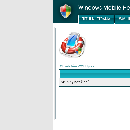
Obsah fóra WMHelp.cz
Skupiny bez členů