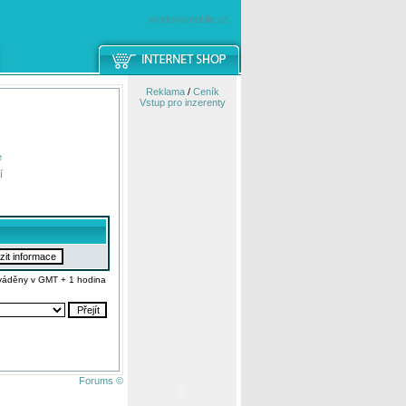
windowsmobile.cz
Reklama
/
Ceník
Vstup pro inzerenty
e
í
váděny v GMT + 1 hodina
Forums ©