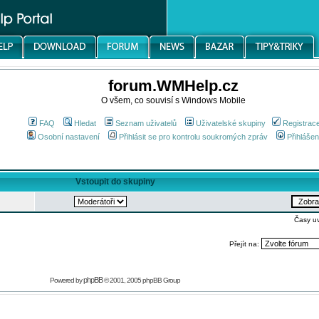
forum.WMHelp.cz
O všem, co souvisí s Windows Mobile
FAQ
Hledat
Seznam uživatelů
Uživatelské skupiny
Registrac
Osobní nastavení
Přihlásit se pro kontrolu soukromých zpráv
Přihlášen
Vstoupit do skupiny
Časy u
Přejít na:
phpBB
Powered by
© 2001, 2005 phpBB Group