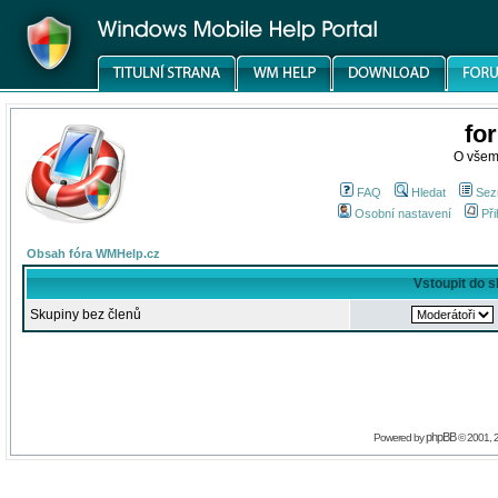
fo
O všem
FAQ
Hledat
Sez
Osobní nastavení
Při
Obsah fóra WMHelp.cz
Vstoupit do 
Skupiny bez členů
phpBB
Powered by
© 2001, 