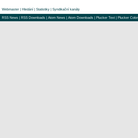
Webmaster
|
Hledání
|
Statistiky
|
Syndikační kanály
RSS News
|
RSS Downloads
|
Atom News
|
Atom Downloads
|
Plucker Text
|
Plucker Color