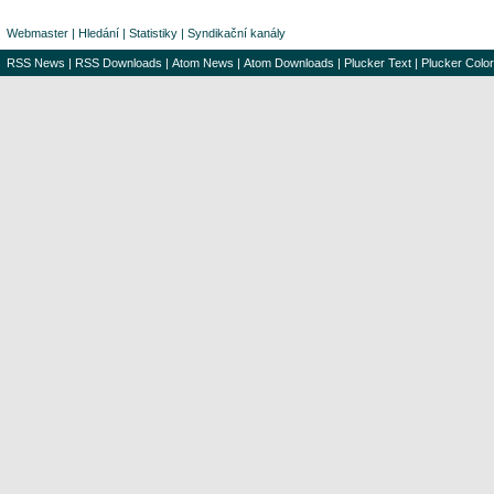
Webmaster
|
Hledání
|
Statistiky
|
Syndikační kanály
RSS News
|
RSS Downloads
|
Atom News
|
Atom Downloads
|
Plucker Text
|
Plucker Color