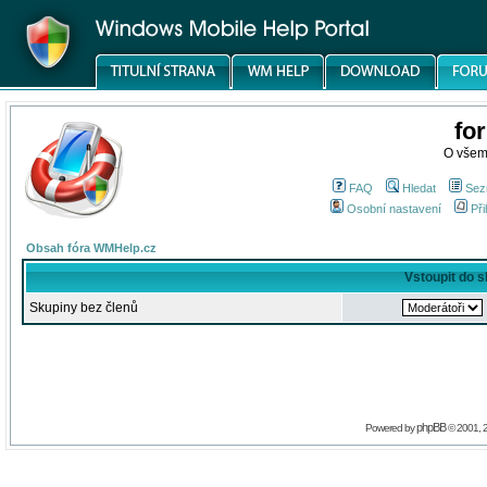
fo
O všem
FAQ
Hledat
Sez
Osobní nastavení
Při
Obsah fóra WMHelp.cz
Vstoupit do 
Skupiny bez členů
phpBB
Powered by
© 2001, 