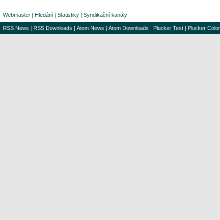
Webmaster
|
Hledání
|
Statistiky
|
Syndikační kanály
RSS News
|
RSS Downloads
|
Atom News
|
Atom Downloads
|
Plucker Text
|
Plucker Color