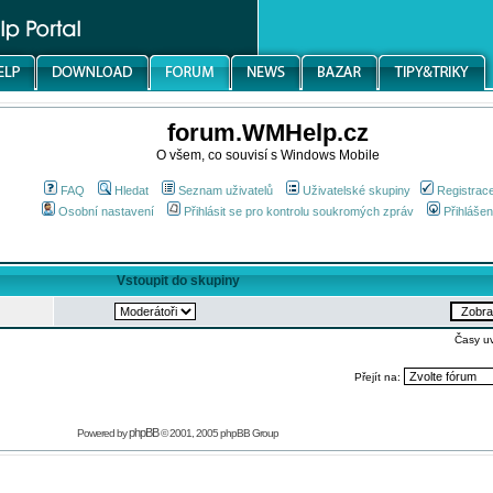
forum.WMHelp.cz
O všem, co souvisí s Windows Mobile
FAQ
Hledat
Seznam uživatelů
Uživatelské skupiny
Registrac
Osobní nastavení
Přihlásit se pro kontrolu soukromých zpráv
Přihlášen
Vstoupit do skupiny
Časy u
Přejít na:
phpBB
Powered by
© 2001, 2005 phpBB Group