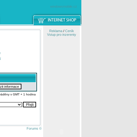
windowsmobile.cz
Reklama
/
Ceník
Vstup pro inzerenty
e
í
váděny v GMT + 1 hodina
Forums ©