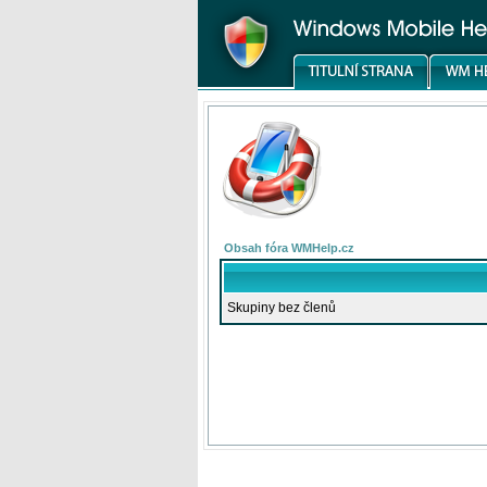
Obsah fóra WMHelp.cz
Skupiny bez členů