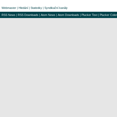
Webmaster
|
Hledání
|
Statistiky
|
Syndikační kanály
RSS News
|
RSS Downloads
|
Atom News
|
Atom Downloads
|
Plucker Text
|
Plucker Color