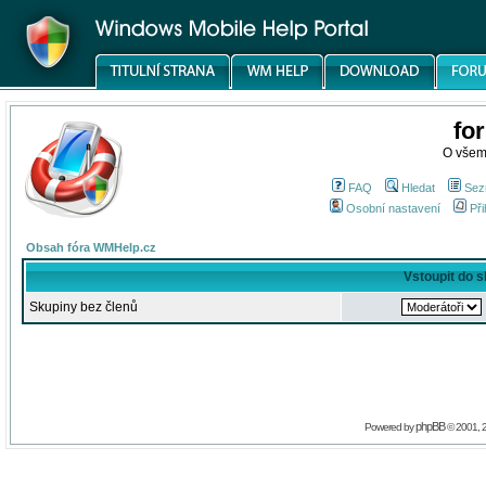
fo
O všem
FAQ
Hledat
Sez
Osobní nastavení
Při
Obsah fóra WMHelp.cz
Vstoupit do 
Skupiny bez členů
phpBB
Powered by
© 2001, 