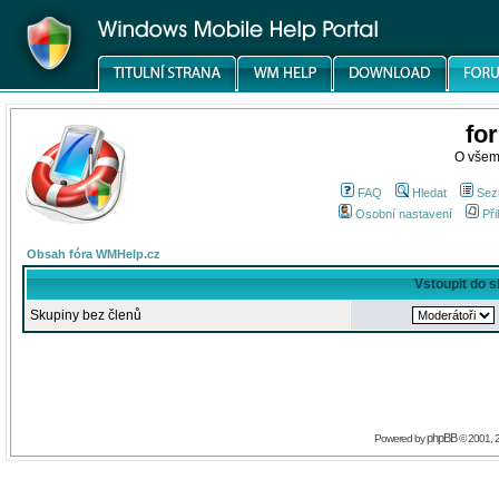
fo
O všem
FAQ
Hledat
Sez
Osobní nastavení
Při
Obsah fóra WMHelp.cz
Vstoupit do 
Skupiny bez členů
phpBB
Powered by
© 2001, 