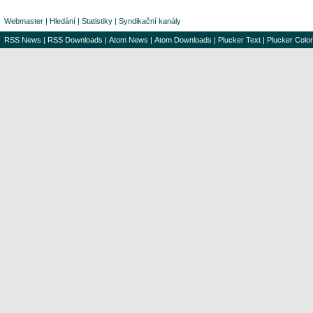
Webmaster
|
Hledání
|
Statistiky
|
Syndikační kanály
RSS News
|
RSS Downloads
|
Atom News
|
Atom Downloads
|
Plucker Text
|
Plucker Color