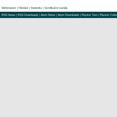
Webmaster
|
Hledání
|
Statistiky
|
Syndikační kanály
RSS News
|
RSS Downloads
|
Atom News
|
Atom Downloads
|
Plucker Text
|
Plucker Color