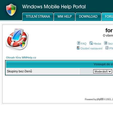
fo
O všem
FAQ
Hledat
Sez
Osobní nastavení
Při
Obsah fóra WMHelp.cz
Vstoupit do 
Skupiny bez členů
phpBB
Powered by
© 2001, 