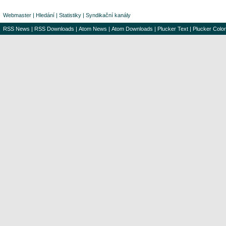
Webmaster
|
Hledání
|
Statistiky
|
Syndikační kanály
RSS News
|
RSS Downloads
|
Atom News
|
Atom Downloads
|
Plucker Text
|
Plucker Color