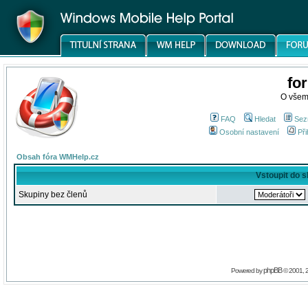
fo
O všem
FAQ
Hledat
Sez
Osobní nastavení
Při
Obsah fóra WMHelp.cz
Vstoupit do 
Skupiny bez členů
phpBB
Powered by
© 2001, 