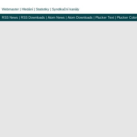
Webmaster
|
Hledání
|
Statistiky
|
Syndikační kanály
RSS News
|
RSS Downloads
|
Atom News
|
Atom Downloads
|
Plucker Text
|
Plucker Color