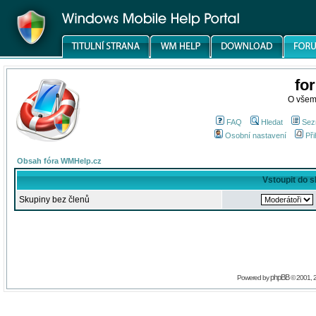
fo
O všem
FAQ
Hledat
Sez
Osobní nastavení
Při
Obsah fóra WMHelp.cz
Vstoupit do 
Skupiny bez členů
phpBB
Powered by
© 2001, 