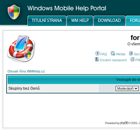
fo
O všem
FAQ
Hledat
Sez
Osobní nastavení
Při
Obsah fóra WMHelp.cz
Vstoupit do 
Skupiny bez členů
phpBB
Powered by
© 2001, 