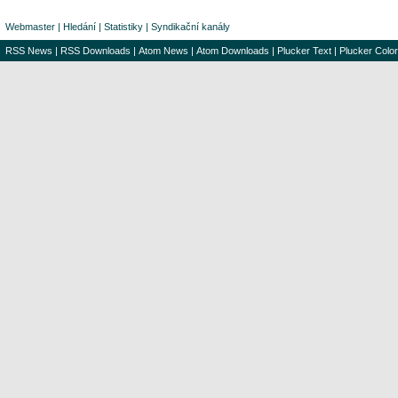
Webmaster
|
Hledání
|
Statistiky
|
Syndikační kanály
RSS News
|
RSS Downloads
|
Atom News
|
Atom Downloads
|
Plucker Text
|
Plucker Color