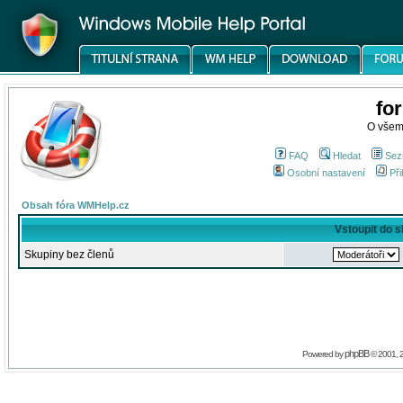
fo
O všem
FAQ
Hledat
Sez
Osobní nastavení
Při
Obsah fóra WMHelp.cz
Vstoupit do 
Skupiny bez členů
phpBB
Powered by
© 2001, 