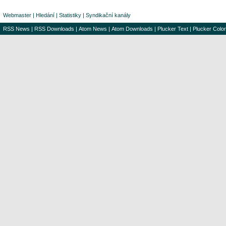
Webmaster
|
Hledání
|
Statistiky
|
Syndikační kanály
RSS News
|
RSS Downloads
|
Atom News
|
Atom Downloads
|
Plucker Text
|
Plucker Color