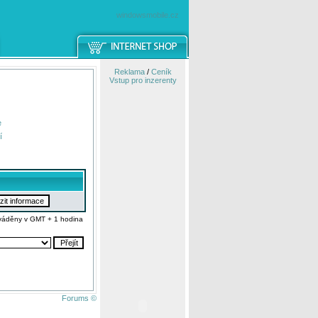
windowsmobile.cz
Reklama
/
Ceník
Vstup pro inzerenty
e
í
váděny v GMT + 1 hodina
Forums ©