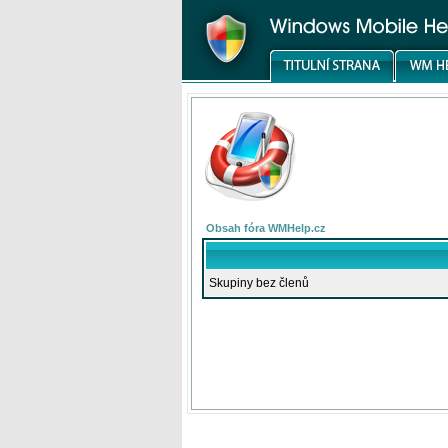
Obsah fóra WMHelp.cz
Skupiny bez členů