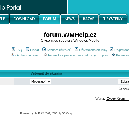
forum.WMHelp.cz
O všem, co souvisí s Windows Mobile
FAQ
Hledat
Seznam uživatelů
Uživatelské skupiny
Registrac
Osobní nastavení
Přihlásit se pro kontrolu soukromých zpráv
Přihlášen
Vstoupit do skupiny
Časy u
Přejít na:
phpBB
Powered by
© 2001, 2005 phpBB Group