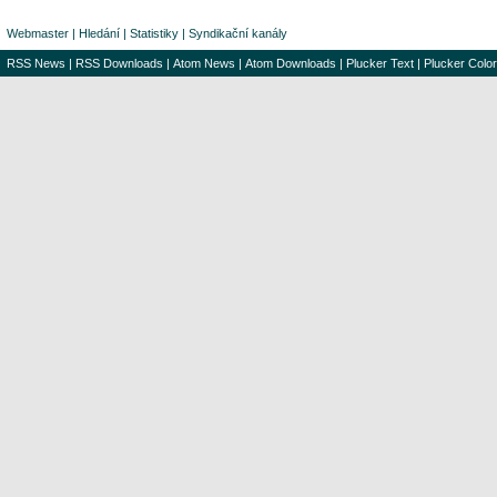
Webmaster
|
Hledání
|
Statistiky
|
Syndikační kanály
RSS News
|
RSS Downloads
|
Atom News
|
Atom Downloads
|
Plucker Text
|
Plucker Color