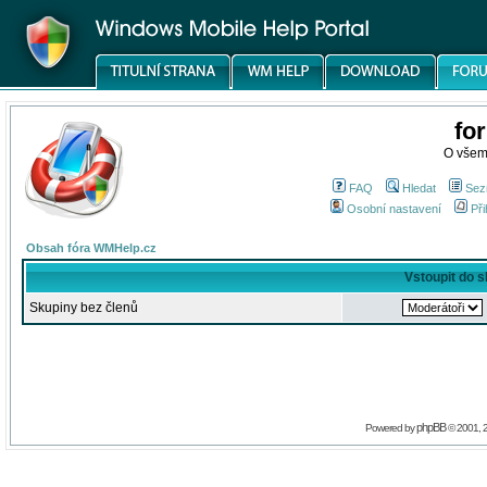
fo
O všem
FAQ
Hledat
Sez
Osobní nastavení
Při
Obsah fóra WMHelp.cz
Vstoupit do 
Skupiny bez členů
phpBB
Powered by
© 2001, 