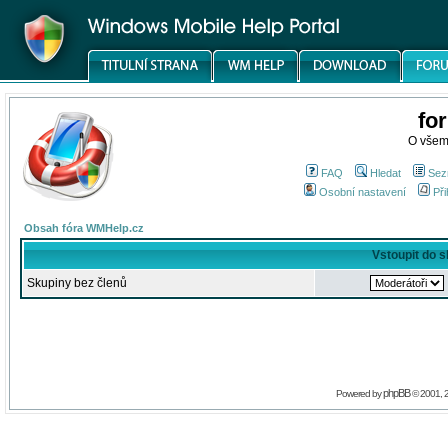
fo
O všem
FAQ
Hledat
Sez
Osobní nastavení
Při
Obsah fóra WMHelp.cz
Vstoupit do 
Skupiny bez členů
phpBB
Powered by
© 2001, 