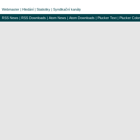
Webmaster
|
Hledání
|
Statistiky
|
Syndikační kanály
RSS News
|
RSS Downloads
|
Atom News
|
Atom Downloads
|
Plucker Text
|
Plucker Color