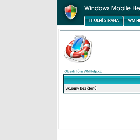
Obsah fóra WMHelp.cz
Skupiny bez členů