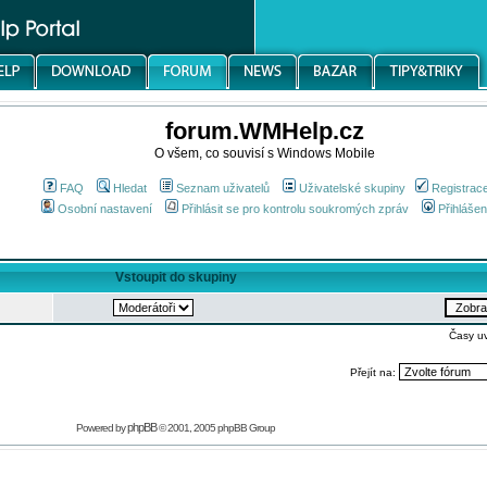
forum.WMHelp.cz
O všem, co souvisí s Windows Mobile
FAQ
Hledat
Seznam uživatelů
Uživatelské skupiny
Registrac
Osobní nastavení
Přihlásit se pro kontrolu soukromých zpráv
Přihlášen
Vstoupit do skupiny
Časy u
Přejít na:
phpBB
Powered by
© 2001, 2005 phpBB Group