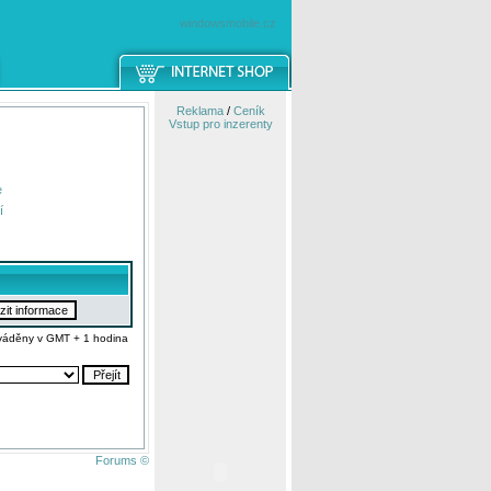
windowsmobile.cz
Reklama
/
Ceník
Vstup pro inzerenty
e
í
váděny v GMT + 1 hodina
Forums ©