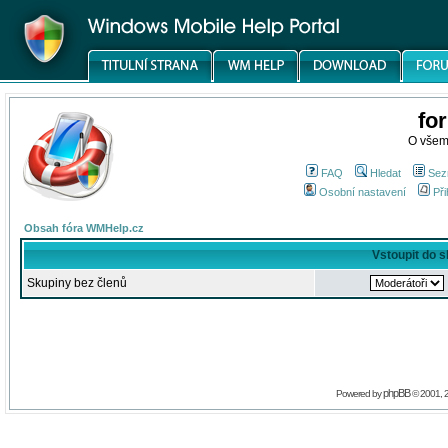
fo
O všem
FAQ
Hledat
Sez
Osobní nastavení
Při
Obsah fóra WMHelp.cz
Vstoupit do 
Skupiny bez členů
phpBB
Powered by
© 2001, 