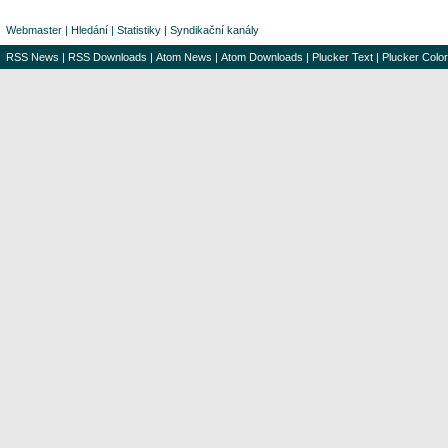
Webmaster
|
Hledání
|
Statistiky
|
Syndikační kanály
RSS News
|
RSS Downloads
|
Atom News
|
Atom Downloads
|
Plucker Text
|
Plucker Color