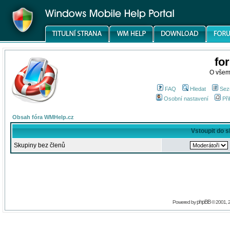
fo
O všem
FAQ
Hledat
Sez
Osobní nastavení
Při
Obsah fóra WMHelp.cz
Vstoupit do 
Skupiny bez členů
phpBB
Powered by
© 2001, 