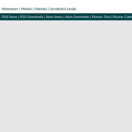
Webmaster
|
Hledání
|
Statistiky
|
Syndikační kanály
RSS News
|
RSS Downloads
|
Atom News
|
Atom Downloads
|
Plucker Text
|
Plucker Color