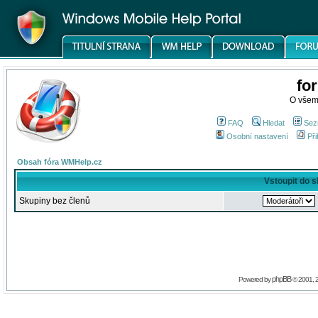
fo
O všem
FAQ
Hledat
Sez
Osobní nastavení
Při
Obsah fóra WMHelp.cz
Vstoupit do 
Skupiny bez členů
phpBB
Powered by
© 2001, 