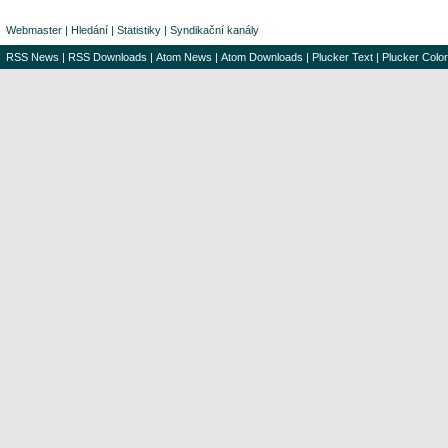
Webmaster
|
Hledání
|
Statistiky
|
Syndikační kanály
RSS News
|
RSS Downloads
|
Atom News
|
Atom Downloads
|
Plucker Text
|
Plucker Color