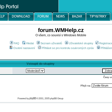
forum.WMHelp.cz
O všem, co souvisí s Windows Mobile
FAQ
Hledat
Seznam uživatelů
Uživatelské skupiny
Registrac
Osobní nastavení
Přihlásit se pro kontrolu soukromých zpráv
Přihlášen
Vstoupit do skupiny
Časy u
Přejít na:
phpBB
Powered by
© 2001, 2005 phpBB Group