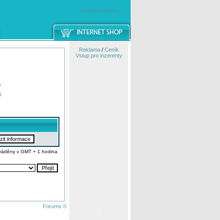
windowsmobile.cz
Reklama
/
Ceník
Vstup pro inzerenty
e
í
váděny v GMT + 1 hodina
Forums ©