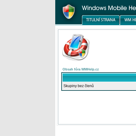
Obsah fóra WMHelp.cz
Skupiny bez členů