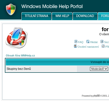
fo
O všem
FAQ
Hledat
Sez
Osobní nastavení
Při
Obsah fóra WMHelp.cz
Vstoupit do 
Skupiny bez členů
phpBB
Powered by
© 2001, 