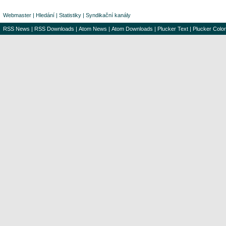
Webmaster
|
Hledání
|
Statistiky
|
Syndikační kanály
RSS News
|
RSS Downloads
|
Atom News
|
Atom Downloads
|
Plucker Text
|
Plucker Color