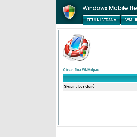
Obsah fóra WMHelp.cz
Skupiny bez členů