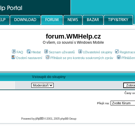
forum.WMHelp.cz
O všem, co souvisí s Windows Mobile
FAQ
Hledat
Seznam uživatelů
Uživatelské skupiny
Registrac
Osobní nastavení
Přihlásit se pro kontrolu soukromých zpráv
Přihlášen
Vstoupit do skupiny
Časy u
Přejít na:
phpBB
Powered by
© 2001, 2005 phpBB Group