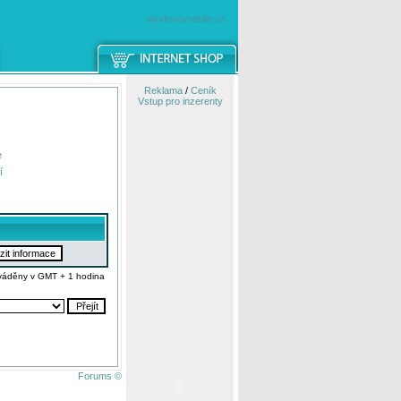
windowsmobile.cz
Reklama
/
Ceník
Vstup pro inzerenty
e
í
váděny v GMT + 1 hodina
Forums ©