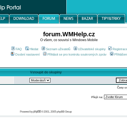
forum.WMHelp.cz
O všem, co souvisí s Windows Mobile
FAQ
Hledat
Seznam uživatelů
Uživatelské skupiny
Registrac
Osobní nastavení
Přihlásit se pro kontrolu soukromých zpráv
Přihlášen
Vstoupit do skupiny
Časy u
Přejít na:
phpBB
Powered by
© 2001, 2005 phpBB Group