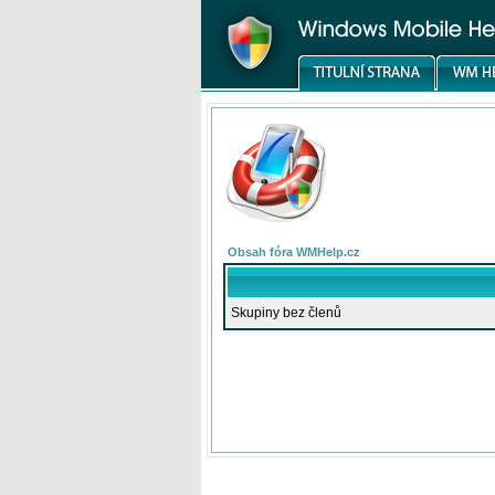
Obsah fóra WMHelp.cz
Skupiny bez členů