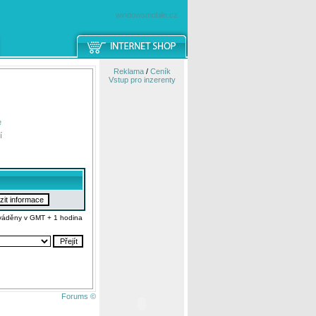
windowsmobile.cz
Reklama
/
Ceník
Vstup pro inzerenty
e
í
váděny v GMT + 1 hodina
Forums ©