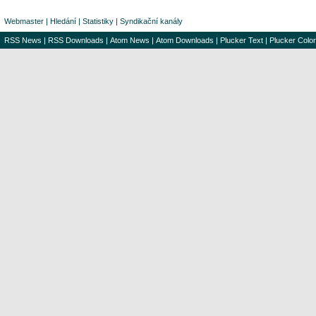
Webmaster
|
Hledání
|
Statistiky
|
Syndikační kanály
RSS News
|
RSS Downloads
|
Atom News
|
Atom Downloads
|
Plucker Text
|
Plucker Color