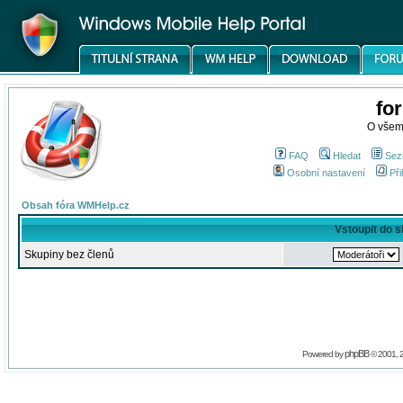
fo
O všem
FAQ
Hledat
Sez
Osobní nastavení
Při
Obsah fóra WMHelp.cz
Vstoupit do 
Skupiny bez členů
phpBB
Powered by
© 2001, 