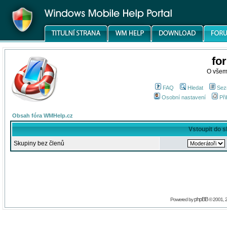
fo
O všem
FAQ
Hledat
Sez
Osobní nastavení
Při
Obsah fóra WMHelp.cz
Vstoupit do 
Skupiny bez členů
phpBB
Powered by
© 2001, 