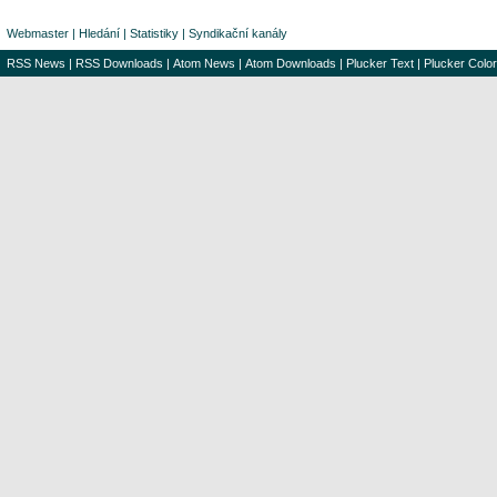
Webmaster
|
Hledání
|
Statistiky
|
Syndikační kanály
RSS News
|
RSS Downloads
|
Atom News
|
Atom Downloads
|
Plucker Text
|
Plucker Color