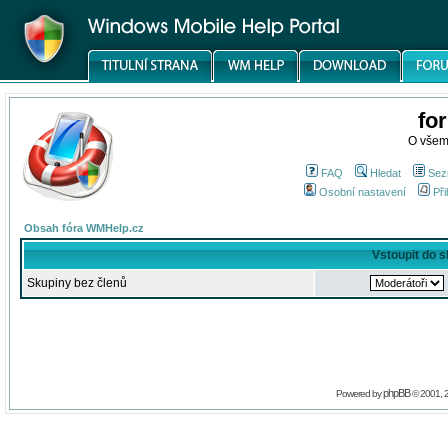
fo
O všem
FAQ
Hledat
Sez
Osobní nastavení
Při
Obsah fóra WMHelp.cz
Vstoupit do 
Skupiny bez členů
phpBB
Powered by
© 2001, 