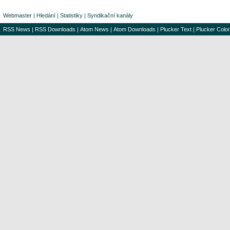
Webmaster
|
Hledání
|
Statistiky
|
Syndikační kanály
RSS News
|
RSS Downloads
|
Atom News
|
Atom Downloads
|
Plucker Text
|
Plucker Color