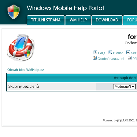
fo
O všem
FAQ
Hledat
Sez
Osobní nastavení
Při
Obsah fóra WMHelp.cz
Vstoupit do 
Skupiny bez členů
phpBB
Powered by
© 2001, 