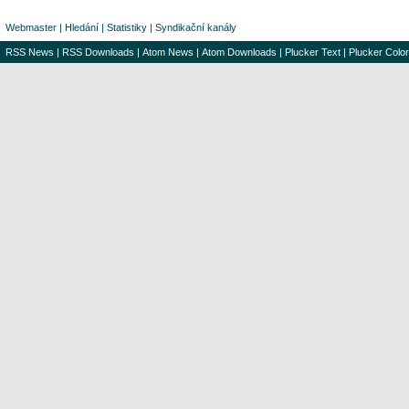
Webmaster
|
Hledání
|
Statistiky
|
Syndikační kanály
RSS News
|
RSS Downloads
|
Atom News
|
Atom Downloads
|
Plucker Text
|
Plucker Color